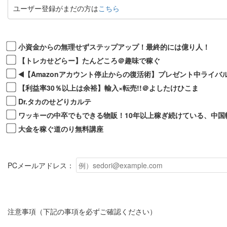
ユーザー登録がまだの方は
こちら
小資金からの無理せずステップアップ！最終的には億り人！
【トレカせどらー】たんどころ＠趣味で稼ぐ
◀️【Amazonアカウント停止からの復活術】プレゼント中ラ
【利益率30％以上は余裕】輸入×転売!!＠よしたけひこま
Dr.タカのせどりカルテ
ワッキーの中卒でもできる物販！10年以上稼ぎ続けている、中国
大金を稼ぐ道のり無料講座
PCメールアドレス：
注意事項（下記の事項を必ずご確認ください）