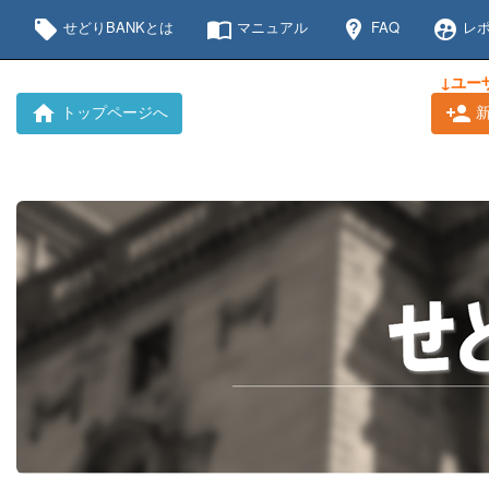
local_offer
import_contacts
not_listed_location
supervised_user_circle
せどりBANKとは
マニュアル
FAQ
レポ
↓ユー
トップページへ
新
home
person_add