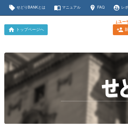
local_offer
import_contacts
not_listed_location
supervised_user_circle
せどりBANKとは
マニュアル
FAQ
レポ
↓ユー
トップページへ
新
home
person_add